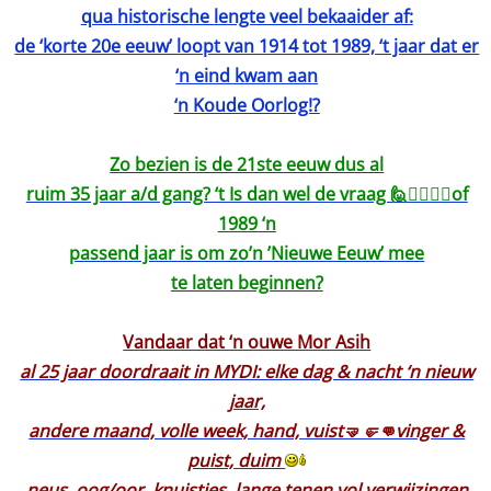
qua historische lengte veel bekaaider af:
de ‘korte 20e eeuw’ loopt van 1914 tot 1989, ‘t jaar dat er
‘n eind kwam aan
‘n Koude Oorlog!?
Zo bezien is de 21ste eeuw dus al
ruim 35 jaar a/d gang? ‘t Is dan wel de vraag 🙋🙋‍♂️🙋‍♀️of
1989 ‘n
passend jaar is om zo’n ’Nieuwe Eeuw’ mee
te laten beginnen?
Vandaar dat ‘n ouwe Mor Asih
al 25 jaar doordraait in MYDI: elke dag & nacht ‘n nieuw
jaar,
andere maand, volle week, hand, vuist🤜🤛👊vinger &
puist, duim
neus, oog/oor, knuistjes, lange tenen vol verwijzingen