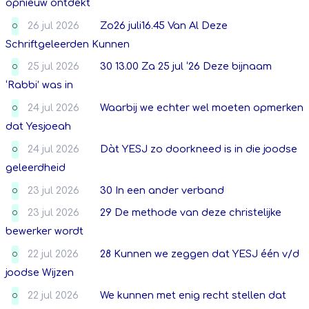
opnieuw ontdekt
26 jul 2026
Zo26 juli16.45 Van Al Deze
O
Schriftgeleerden Kunnen
25 jul 2026
30 13.00 Za 25 jul ‘26 Deze bijnaam
O
‘Rabbi’ was in
24 jul 2026
Waarbij we echter wel moeten opmerken
O
dat Yesjoeah
24 jul 2026
Dàt YESJ zo doorkneed is in die joodse
O
geleerdheid
23 jul 2026
30 In een ander verband
O
23 jul 2026
29 De methode van deze christelijke
O
bewerker wordt
22 jul 2026
28 Kunnen we zeggen dat YESJ één v/d
O
joodse Wijzen
22 jul 2026
We kunnen met enig recht stellen dat
O