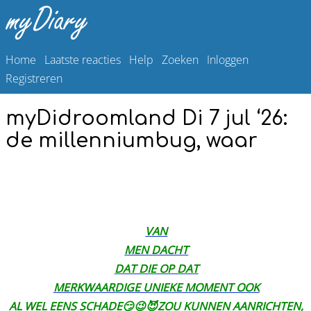
Home
Laatste reacties
Help
Zoeken
Inloggen
Registreren
myDidroomland Di 7 jul ‘26:
de millenniumbug, waar
VAN
MEN DACHT
DAT DIE OP DAT
MERKWAARDIGE UNIEKE MOMENT OOK
AL WEL EENS SCHADE😏😉😈ZOU KUNNEN AANRICHTEN,