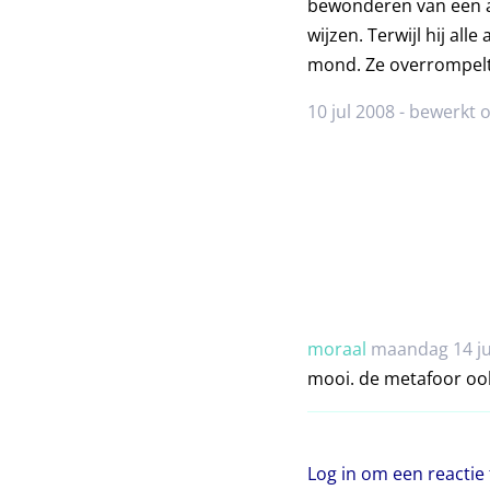
bewonderen van een af
wijzen. Terwijl hij all
mond. Ze overrompelt 
10 jul 2008 - bewerkt o
moraal
maandag 14 ju
mooi. de metafoor ook
Log in om een reactie 