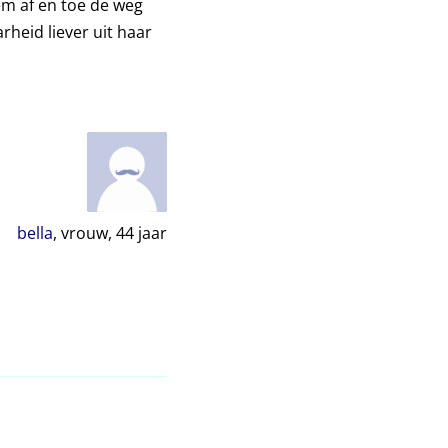
em af en toe de weg
arheid liever uit haar
bella
, vrouw,
44
jaar