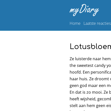
Home
Laatste reacties
Lotusbloem
Ze luisterde naar hem,
the sweetest candy you
hoofd. Een personifica
haar huis. Ze droomt o
geen god maar een men
En dat is zo mooi. Ze 
heeft wijsheid, gecomb
stelt aan hem geen eis