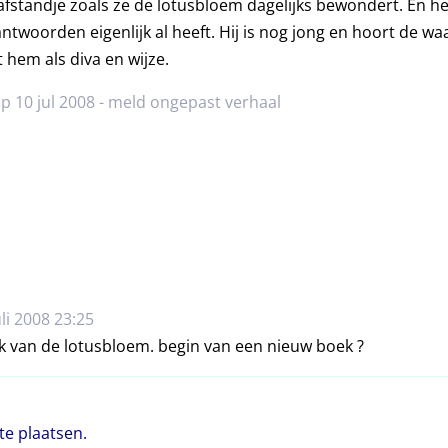
standje zoals ze de lotusbloem dagelijks bewondert. En h
e antwoorden eigenlijk al heeft. Hij is nog jong en hoort de wa
hem als diva en wijze.
p 10 jul 2008 -
meld ongepast verhaal
li 2008 23:25
 van de lotusbloem. begin van een nieuw boek ?
te plaatsen.