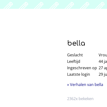
bella
Geslacht
Vro
Leeftijd
44
ja
Ingeschreven op
27 a
Laatste login
29 ju
» Verhalen van bella
2362x bekeken