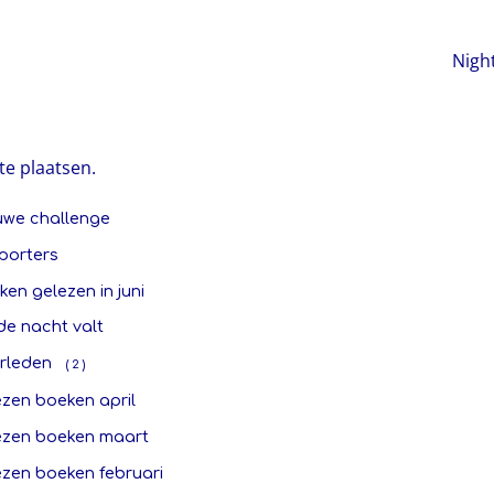
Nigh
te plaatsen.
uwe challenge
porters
en gelezen in juni
de nacht valt
rleden
( 2 )
ezen boeken april
ezen boeken maart
ezen boeken februari