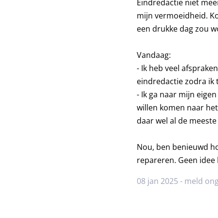
Eindredactie niet meer
mijn vermoeidheid. Ko
een drukke dag zou w
Vandaag:
- Ik heb veel afsprake
eindredactie zodra ik 
- Ik ga naar mijn eig
willen komen naar het
daar wel al de meeste 
Nou, ben benieuwd hoe
repareren. Geen idee 
08 jan 2025 -
meld ong