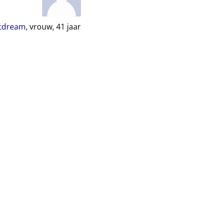
tdream
, vrouw,
41
jaar