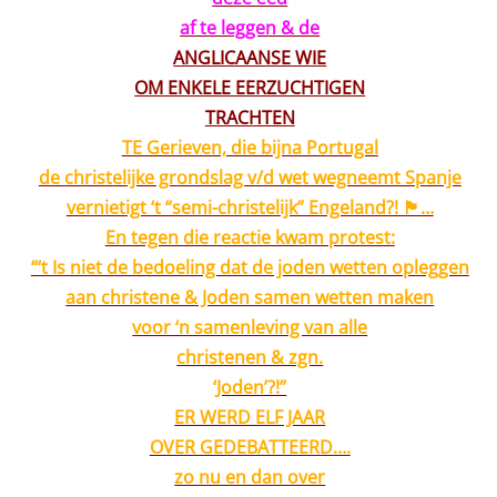
af te leggen & de
ANGLICAANSE WIE
OM ENKELE EERZUCHTIGEN
TRACHTEN
TE Gerieven, die bijna Portugal
de christelijke grondslag v/d wet wegneemt Spanje
vernietigt ‘t “semi-christelijk” Engeland?! 🏴󠁧󠁢󠁥󠁮󠁧󠁿…
En tegen die reactie kwam protest:
“‘t Is niet de bedoeling dat de joden wetten opleggen
aan christene & Joden samen wetten maken
voor ‘n samenleving van alle
christenen & zgn.
‘Joden’?!”
ER WERD ELF JAAR
OVER GEDEBATTEERD….
zo nu en dan over