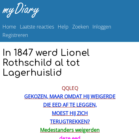
Home
Laatste reacties
Help
Zoeken
Inloggen
Registreren
In 1847 werd Lionel
Rothschild al tot
Lagerhuislid
QQLEQ
GEKOZEN, MAAR OMDAT HIJ WEIGERDE
DIE EED AF TE LEGGEN,
MOEST HIJ ZICH
TERUGTREKKEN?
Medestanders weigerden
deze eed