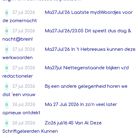
27 jul 2026
Ma27Jul’26 Laatste mydiWoordjes voor
O
de zomernacht
27 jul 2026
Ma27Jul’26/23.05 Dit speelt dus dag &
O
nacht@brein!
27 jul 2026
Ma27Jul’26 In ‘t Hebreeuws kunnen deze
O
werkwoorden
27 jul 2026
Ma27jul Niettegenstaande blijken v/d
O
redactioneler
27 jul 2026
Bij een andere gelegenheid horen we
O
dat ‘een vrouw
26 jul 2026
Ma 27 Juli 2026 In zo’n veel later
O
opnieuw ontdekt
26 jul 2026
Zo26 juli16.45 Van Al Deze
O
Schriftgeleerden Kunnen