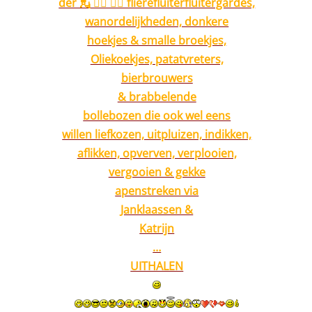
der 💂 💂‍♀️ 💂‍♂️ flierefluiterfluitergardes,
wanordelijkheden, donkere
hoekjes & smalle broekjes,
Oliekoekjes, patatvreters,
bierbrouwers
& brabbelende
bollebozen die ook wel eens
willen liefkozen, uitpluizen, indikken,
aflikken, opverven, verplooien,
vergooien & gekke
apenstreken via
Janklaassen &
Katrijn
…
UITHALEN