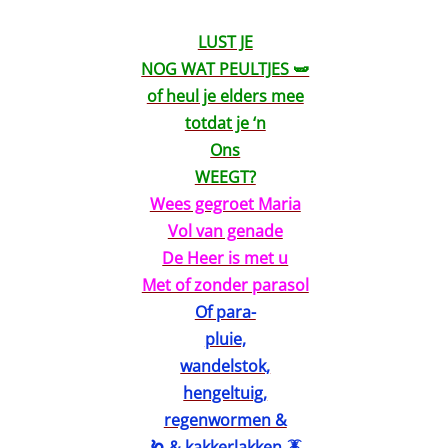
LUST JE
NOG WAT PEULTJES 🫛
of heul je elders mee
totdat je ‘n
Ons
WEEGT?
Wees gegroet Maria
Vol van genade
De Heer is met u
Met of zonder parasol
Of para-
pluie,
wandelstok,
hengeltuig,
regenwormen &
🪱 & kakkerlakken 🪳