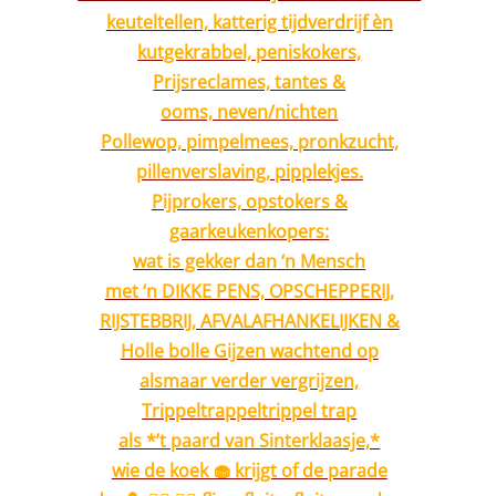
keuteltellen, katterig tijdverdrijf èn
kutgekrabbel, peniskokers,
Prijsreclames, tantes &
ooms, neven/nichten
Pollewop, pimpelmees, pronkzucht,
pillenverslaving, pipplekjes.
Pijprokers, opstokers &
gaarkeukenkopers:
wat is gekker dan ‘n Mensch
met ‘n DIKKE PENS, OPSCHEPPERIJ,
RIJSTEBBRIJ, AFVALAFHANKELIJKEN &
Holle bolle Gijzen wachtend op
alsmaar verder vergrijzen,
Trippeltrappeltrippel trap
als *’t paard van Sinterklaasje,*
wie de koek 🧁 krijgt of de parade