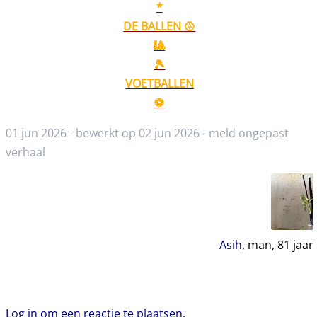
*
DE BALLEN 🥎
🎱
🎾
VOETBALLEN
⚽️
01 jun 2026 - bewerkt op 02 jun 2026 -
meld ongepast
verhaal
Asih
, man,
81
jaar
Log in om een reactie te plaatsen.