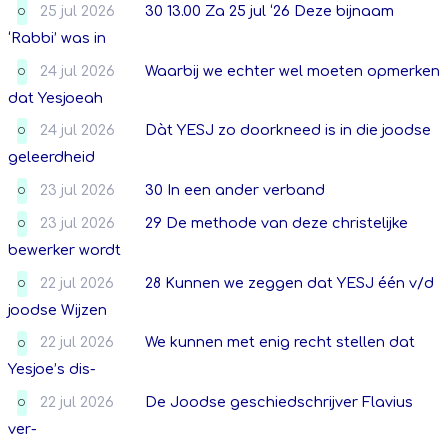
25 jul 2026
30 13.00 Za 25 jul ‘26 Deze bijnaam
O
‘Rabbi’ was in
24 jul 2026
Waarbij we echter wel moeten opmerken
O
dat Yesjoeah
24 jul 2026
Dàt YESJ zo doorkneed is in die joodse
O
geleerdheid
23 jul 2026
30 In een ander verband
O
23 jul 2026
29 De methode van deze christelijke
O
bewerker wordt
22 jul 2026
28 Kunnen we zeggen dat YESJ één v/d
O
joodse Wijzen
22 jul 2026
We kunnen met enig recht stellen dat
O
Yesjoe’s dis-
22 jul 2026
De Joodse geschiedschrijver Flavius
O
ver-