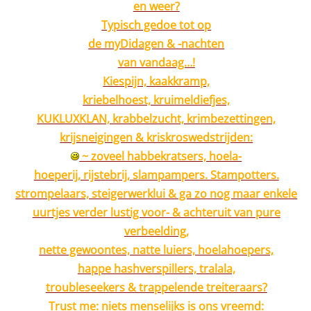
en weer?
Typisch gedoe tot op
de myDidagen & -nachten
van vandaag…!
Kiespijn, kaakkramp,
kriebelhoest, kruimeldiefjes,
KUKLUXKLAN, krabbelzucht, krimbezettingen,
krijsneigingen & kriskroswedstrijden:
~ zoveel habbekratsers, hoela-
hoeperij, rijstebrij, slampampers. Stampotters.
strompelaars, steigerwerklui & ga zo nog maar enkele
uurtjes verder lustig voor- & achteruit van pure
verbeelding,
nette gewoontes, natte luiers, hoelahoepers,
happe hashverspillers, tralala,
troubleseekers & trappelende treiteraars?
Trust me: niets menselijks is ons vreemd: