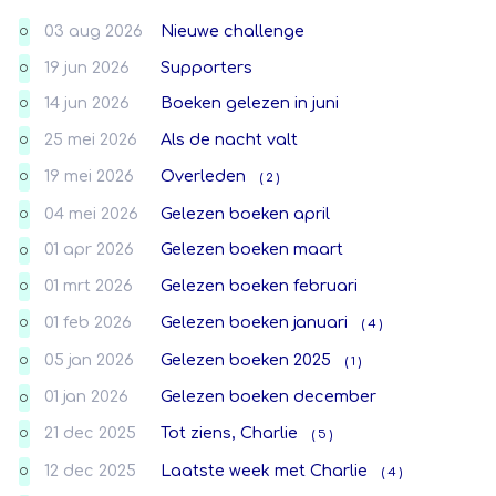
03 aug 2026
Nieuwe challenge
O
19 jun 2026
Supporters
O
14 jun 2026
Boeken gelezen in juni
O
25 mei 2026
Als de nacht valt
O
19 mei 2026
Overleden
( 2 )
O
04 mei 2026
Gelezen boeken april
O
01 apr 2026
Gelezen boeken maart
O
01 mrt 2026
Gelezen boeken februari
O
01 feb 2026
Gelezen boeken januari
( 4 )
O
05 jan 2026
Gelezen boeken 2025
( 1 )
O
01 jan 2026
Gelezen boeken december
O
21 dec 2025
Tot ziens, Charlie
( 5 )
O
12 dec 2025
Laatste week met Charlie
( 4 )
O