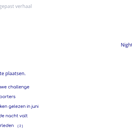
gepast verhaal
Nigh
te plaatsen.
uwe challenge
porters
en gelezen in juni
de nacht valt
rleden
( 2 )