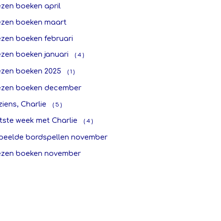
ezen boeken april
ezen boeken maart
ezen boeken februari
ezen boeken januari
( 4 )
ezen boeken 2025
( 1 )
ezen boeken december
ziens, Charlie
( 5 )
tste week met Charlie
( 4 )
peelde bordspellen november
ezen boeken november