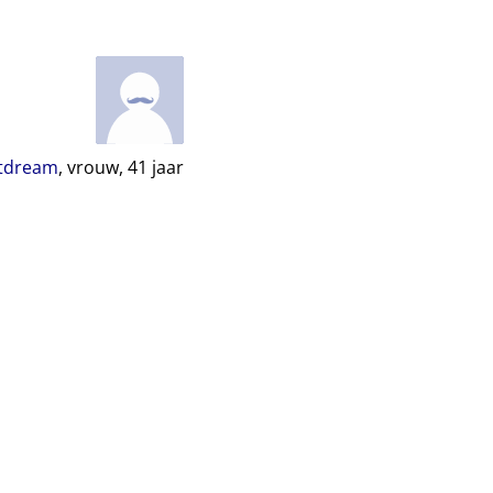
tdream
, vrouw,
41
jaar