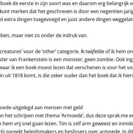
t boek de eerste in zijn soort was en daarom erg belangrijk v
 kunt merken dat het geschreven is door een negentien-jarig
l extra dingen toegevoegd en juist andere dingen weggelat
bben, maar niet zo onder de indruk van.
y creatures’ voor de ‘other’ categorie. Ik twijfelde of ik hem
ter van Frankenstein is een monster, geen zombie. Ook inge
aar ik een boek moest lezen dat verschenen is voor het vori
 uit 1818 komt, is die zeker ouder dan het boek dat ik hierv
rmoede uitgelegd aan mensen met geld
aan het schrijven met thema ‘Armoede’, dus deze sprak me e
n hem vrij snel gaan lezen. Tim is zelf arm geweest en inmi
j spreekt beleidsmakers en beslissers over armoede. In dit 