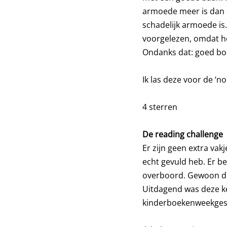
armoede meer is dan al
schadelijk armoede is
voorgelezen, omdat he
Ondanks dat: goed bo
Ik las deze voor de ‘n
4 sterren
De reading challenge
Er zijn geen extra vak
echt gevuld heb. Er be
overboord. Gewoon do
Uitdagend was deze ke
kinderboekenweekgesch