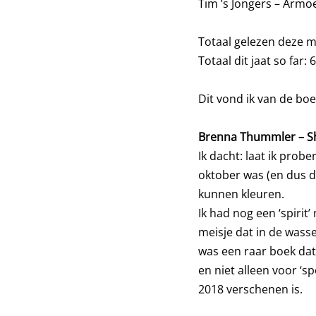
Tim ’s Jongers – Armo
Totaal gelezen deze 
Totaal dit jaat so far: 
Dit vond ik van de bo
Brenna Thummler – S
Ik dacht: laat ik prob
oktober was (en dus d
kunnen kleuren.
Ik had nog een ‘spirit
meisje dat in de wass
was een raar boek da
en niet alleen voor ‘s
2018 verschenen is.