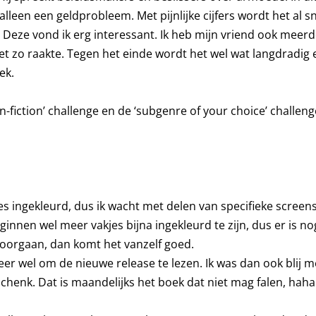
leen een geldprobleem. Met pijnlijke cijfers wordt het al sn
. Deze vond ik erg interessant. Ik heb mijn vriend ook meer
t zo raakte. Tegen het einde wordt het wel wat langdradig 
ek.
on-fiction’ challenge en de ‘subgenre of your choice’ challeng
jes ingekleurd, dus ik wacht met delen van specifieke screens
ginnen wel meer vakjes bijna ingekleurd te zijn, dus er is 
orgaan, dan komt het vanzelf goed.
er wel om de nieuwe release te lezen. Ik was dan ook blij m
enk. Dat is maandelijks het boek dat niet mag falen, haha