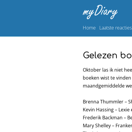
Home
Laatste reacties
Gelezen b
Oktober las ik niet h
boeken wist te vinden
maandgemiddelde wel e
Brenna Thummler – Sh
Kevin Hassing – Lexie
Frederik Backman – B
Mary Shelley – Franken