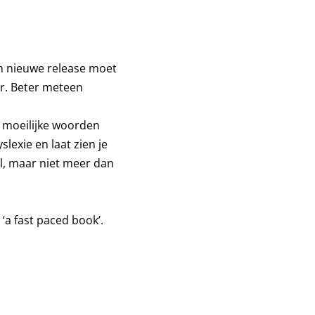
n nieuwe release moet
er. Beter meteen
n moeilijke woorden
lexie en laat zien je
al, maar niet meer dan
‘a fast paced book’.