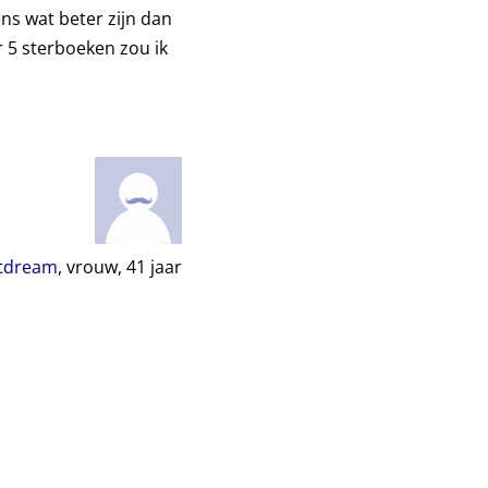
ens wat beter zijn dan
r 5 sterboeken zou ik
tdream
, vrouw,
41
jaar