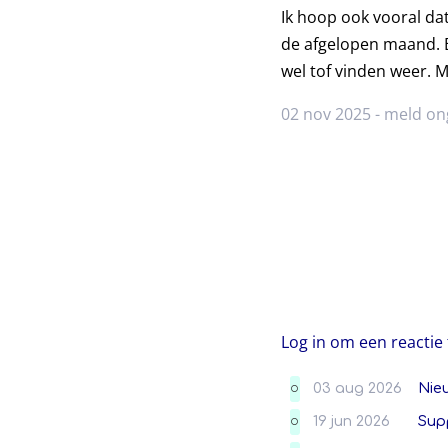
Ik hoop ook vooral dat
de afgelopen maand. Bo
wel tof vinden weer. Ma
02 nov 2025 -
meld on
Log in om een reactie 
03 aug 2026
Nie
O
19 jun 2026
Sup
O