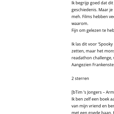
Ik begrijp goed dat di
geschiedenis. Maar je
meh. Films hebben vee
waarom.
Fijn om gelezen te he
Ik las dit voor ‘Spook
zetten, maar het mons
readathon challenge, w
Aangezien Frankenstein
2 sterren
[bTim ’s Jongers – A
Ik ben zelf een boek 
van mijn vriend en be
met een goede baan. Hi