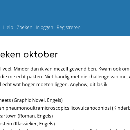
Help
Zoeken
Inloggen
Registreren
oeken oktober
eel veel. Minder dan ik van mezelf gewend ben. Kwam ook omd
 die me echt pakten. Niet handig met die challenge van me,
cht wat hoger moeten liggen. Anyhow, dit las ik:
eets (Graphic Novel, Engels)
 en pneumonoultramicroscopicsilicovulcanoconiosi (Kinder
eartown (Roman, Engels)
stein (Klassieker, Engels)