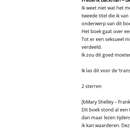
Frederik Backman – B
Ik weet niet wat het m
tweede titel die ik van
onderwerp van dit boe
Het boek gaat over ee
Tot er een seksueel mi
verdeeld.
Ik zou dit goed moeten
Ik las dit voor de ‘tra
2 sterren
[bMary Shelley – Fran
Dit boek stond al een t
dan maar lezen tijdens
ik kan waarderen. Deze