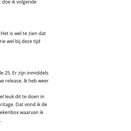
t doe ik volgende
et is wel te zien dat
ie wel bij deze tijd
e 25. Er zijn inmiddels
e release. Ik heb weer
l leuk dit te doen in
itage. Dat vond ik de
oekenbox waarvan ik
.