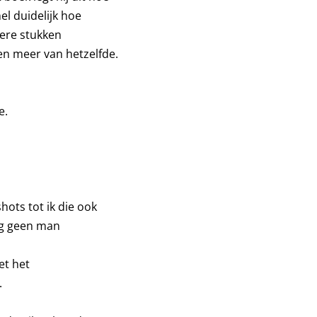
el duidelijk hoe
dere stukken
en meer van hetzelfde.
e.
hots tot ik die ook
nog geen man
et het
.