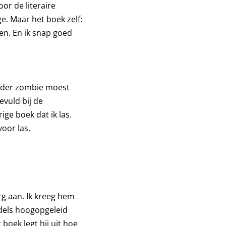
oor de literaire
e. Maar het boek zelf:
en. En ik snap goed
 onder zombie moest
vuld bij de
ge boek dat ik las.
oor las.
rg aan. Ik kreeg hem
ddels hoogopgeleid
boek legt hij uit hoe