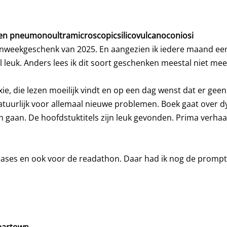
e en pneumonoultramicroscopicsilicovulcanoconiosi
kenweekgeschenk van 2025. En aangezien ik iedere maand ee
l leuk. Anders lees ik dit soort geschenken meestal niet me
ie, die lezen moeilijk vindt en op een dag wenst dat er gee
atuurlijk voor allemaal nieuwe problemen. Boek gaat over dys
n gaan. De hoofdstuktitels zijn leuk gevonden. Prima verha
leases en ook voor de readathon. Daar had ik nog de prompt 