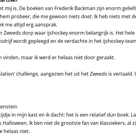
eartown
et mij is. De boeken van Frederik Backman zijn enorm geliefd
 hem probeer, die me gewoon niets doet. Ik heb niets met de s
k me altijd erg aansprak.
n Zweeds dorp waar ijshockey enorm belangrijk is. Het hele
sdrijf wordt gepleegd en de verdachte in het ijshockey-team
 vinden, maar ik werd er helaas niet door geraakt.
nslation’ challenge, aangezien het uit het Zweeds is vertaald. 
kenstein
ijdje in mijn kast en ik dacht: het is een relatief dun boek. L
 Halloween. Ik ben niet de grootste fan van klassiekers, al zi
 helaas niet.