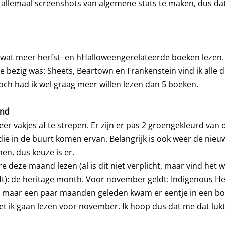
 allemaal screenshots van algemene stats te maken, dus da
 wat meer herfst- en hHalloweengerelateerde boeken lezen. H
e bezig was: Sheets, Beartown en Frankenstein vind ik alle dr
Toch had ik wel graag meer willen lezen dan 5 boeken.
and
eer vakjes af te strepen. Er zijn er pas 2 groengekleurd van d
ie in de buurt komen ervan. Belangrijk is ook weer de nieuw
n, dus keuze is er.
 deze maand lezen (al is dit niet verplicht, maar vind het we
t): de heritage month. Voor november geldt: Indigenous Her
ke, maar een paar maanden geleden kwam er eentje in een b
t ik gaan lezen voor november. Ik hoop dus dat me dat lukt