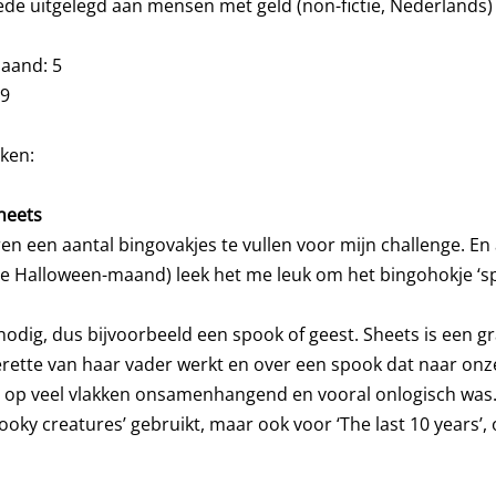
ede uitgelegd aan mensen met geld (non-fictie, Nederlands)
maand: 5
69
eken:
heets
eren een aantal bingovakjes te vullen voor mijn challenge. E
e Halloween-maand) leek het me leuk om het bingohokje ‘sp
’ nodig, dus bijvoorbeeld een spook of geest. Sheets is een g
erette van haar vader werkt en over een spook dat naar onz
t op veel vlakken onsamenhangend en vooral onlogisch was
pooky creatures’ gebruikt, maar ook voor ‘The last 10 years’