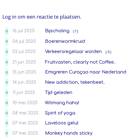
Log in om een reactie te plaatsen.
16 jul 2025
Bijscholing
( 1 )
O
06 jul 2025
Boerenwormkruid
O
02 jul 2025
Verkeersregelaar worden
( 3 )
O
21 jun 2025
Fruitvasten, clearly not Coffee..
O
15 jun 2025
Emigreren Curaçao naar Nederland
O
14 jun 2025
New addiction, tekenbeet..
O
11 jun 2025
Tijd geleden
O
10 mei 2025
Witmang haha!
O
08 mei 2025
Spirit of yoga
O
07 mei 2025
Laveloos gelul
O
07 mei 2025
Monkey hands sticky
O