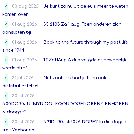
03 aug 2026
Je kunt zo nu uit de eu’s meer te weten
O
komen over
01 aug 2026
35 21.03 Za 1 aug. Toen anderen zich
O
aansloten bij
01 aug 2026
Back to the future through my past life
O
since 1944
01 aug 2026
1.11Zat1Aug Aldus volgde er gewoonlijk
O
wrede straf
31 jul 2026
Net zoals nu had je toen ook ‘t
O
distributiestelsel
30 jul 2026
O
5.00DO30JULMYDIQQLEQOUDOGENORENZIENHOREN
6-daagse?
30 jul 2026
3.21Do30Juli2026 DOPE? In die dagen
O
trok Yochanan: