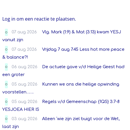
Log in om een reactie te plaatsen.
07 aug 2026
Vlg. Mark (1:9) & Mat (3:13) kwam YESJ
O
vanuit zijn
07 aug 2026
Vrijdag 7 aug 7.45 Less hot more peace
O
& balance?!
06 aug 2026
De actuele gave v/d Heilige Geest had
O
een groter
05 aug 2026
Kunnen we ons die heilige opwinding
O
voorstellen…….
05 aug 2026
Regels v/d Gemeenschap {1QS} 3:7-8
O
YESJOEA HIER IS
03 aug 2026
Alleen ‘wie zijn ziel buigt voor de Wet,
O
laat zijn