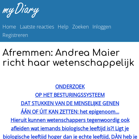
Home
Laatste reacties
Help
Zoeken
Inloggen
Registreren
Afremmen: Andrea Maier
richt haar wetenschappelijk
ONDERZOEK
OP HET BESTURINGSSYSTEEM
DAT STUKKEN VAN DE MENSELIJKE GENEN
ÁÁN OF ÚIT KAN ZETTEN: het epigenoom…
Hieruit kunnen wetenschappers tegenwoordig ook
afleiden wat iemands biologische leeftijd is?! Ligt je
biologische leeftijd hoger dan je echte leeftijd, DÀN heb je