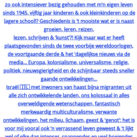
zo ook intensiever bezig gehouden met m’n eigen leven
sinds 1945, vijftig jaar kinderen & ook kleinkinderen op de
lagere school!? Geschiedenis is ‘t mooiste wat er is naast
groeien, leren, reizen,
lezen, schrijven & ‘kunst’?! Kijk maar wat er heeft
plaatsgevonden sinds de twee voorbije wereldoorlogen,
de voortgaande derde & het ‘dagelijkse nieuws via de
media… Europa, kolonialisme, universalisme, religie,
politiek, nieuwsgierigheid en de schijnbaar steeds sneller
gaande ontwikkelingen…
Israël 🇮🇱 met inwoners van haast bijna migranten uit
alle zich ontwikkelende landen, ons kolossaal in alles
overweldigende wetenschappen, fantastisch
merkwaardig multiculturalisme, verwante
ontwikkelingen, het milieu, lichaam, geest & ‘genot’: het is
voor mij vooral ook ‘n verrassend leven geweest & ‘t lijkt
wel of elke dag intenser, spannender en veel boeiender