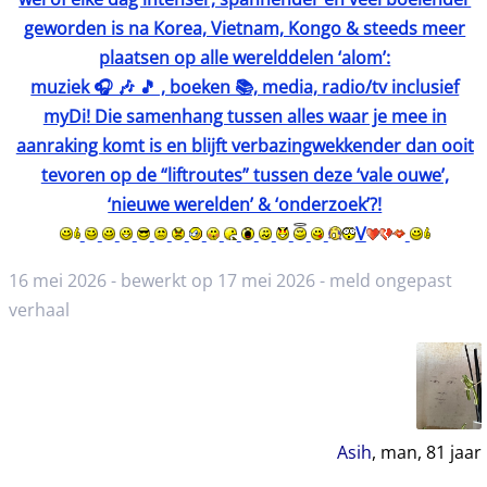
geworden is na Korea, Vietnam, Kongo & steeds meer
plaatsen op alle werelddelen ‘alom’:
muziek 🎧 🎶 🎵 , boeken 📚, media, radio/tv inclusief
myDi! Die samenhang tussen alles waar je mee in
aanraking komt is en blijft verbazingwekkender dan ooit
tevoren op de “liftroutes” tussen deze ‘vale ouwe’,
‘nieuwe werelden’ & ‘onderzoek’?!
V
16 mei 2026 - bewerkt op 17 mei 2026 -
meld ongepast
verhaal
Asih
, man,
81
jaar