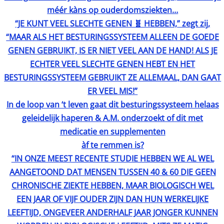
méér kàns op ouderdomsziekten…
“JE KUNT VEEL SLECHTE GENEN 🧬 HEBBEN,” zegt zij,
“MAAR ALS HET BESTURINGSSYSTEEM ALLEEN DE GOEDE
GENEN GEBRUIKT, IS ER NIET VEEL AAN DE HAND! ALS JE
ECHTER VEEL SLECHTE GENEN HEBT EN HET
BESTURINGSSYSTEEM GEBRUIKT ZE ALLEMAAL, DAN GAAT
ER VEEL MIS!”
In de loop van ‘t leven gaat dit besturingssysteem helaas
geleidelijk haperen & A.M. onderzoekt of dit met
medicatie en supplementen
àf te remmen is?
“IN ONZE MEEST RECENTE STUDIE HEBBEN WE AL WEL
AANGETOOND DAT MENSEN TUSSEN 40 & 60 DIE GEEN
CHRONISCHE ZIEKTE HEBBEN, MAAR BIOLOGISCH WEL
EEN JAAR OF VIJF OUDER ZIJN DAN HUN WERKELIJKE
LEEFTIJD, ONGEVEER ANDERHALF JAAR JONGER KUNNEN