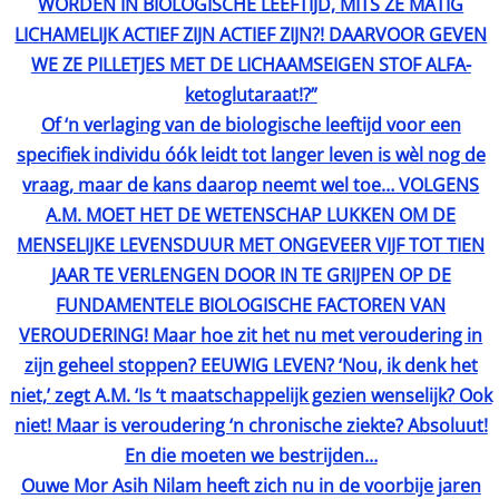
WORDEN IN BIOLOGISCHE LEEFTIJD, MITS ZE MATIG
LICHAMELIJK ACTIEF ZIJN ACTIEF ZIJN?! DAARVOOR GEVEN
WE ZE PILLETJES MET DE LICHAAMSEIGEN STOF ALFA-
ketoglutaraat!?”
Of ‘n verlaging van de biologische leeftijd voor een
specifiek individu óók leidt tot langer leven is wèl nog de
vraag, maar de kans daarop neemt wel toe… VOLGENS
A.M. MOET HET DE WETENSCHAP LUKKEN OM DE
MENSELIJKE LEVENSDUUR MET ONGEVEER VIJF TOT TIEN
JAAR TE VERLENGEN DOOR IN TE GRIJPEN OP DE
FUNDAMENTELE BIOLOGISCHE FACTOREN VAN
VEROUDERING! Maar hoe zit het nu met veroudering in
zijn geheel stoppen? EEUWIG LEVEN? ‘Nou, ik denk het
niet,’ zegt A.M. ‘Is ‘t maatschappelijk gezien wenselijk? Ook
niet! Maar is veroudering ‘n chronische ziekte? Absoluut!
En die moeten we bestrijden…
Ouwe Mor Asih Nilam heeft zich nu in de voorbije jaren