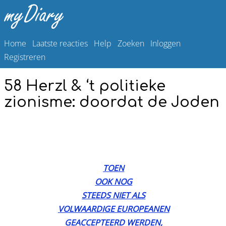
Home
Laatste reacties
Help
Zoeken
Inloggen
Registreren
58 Herzl & ‘t politieke
zionisme: doordat de Joden
TOEN
OOK NOG
STEEDS NIET ALS
VOLWAARDIGE EUROPEANEN
GEACCEPTEERD WERDEN,