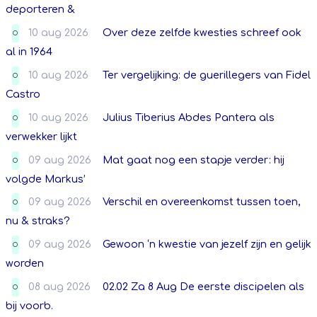
deporteren &
10 aug 2026
Over deze zelfde kwesties schreef ook
O
al in 1964
10 aug 2026
Ter vergelijking: de guerillegers van Fidel
O
Castro
10 aug 2026
Julius Tiberius Abdes Pantera als
O
verwekker lijkt
09 aug 2026
Mat gaat nog een stapje verder: hij
O
volgde Markus’
09 aug 2026
Verschil en overeenkomst tussen toen,
O
nu & straks?
09 aug 2026
Gewoon ‘n kwestie van jezelf zijn en gelijk
O
worden
08 aug 2026
02.02 Za 8 Aug De eerste discipelen als
O
bij voorb.