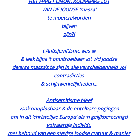
HÈT HAAST ONONTKOOMBARE LOT
VAN DE JOODSE ‘massa’
te moeten/worden
blijven
zijn?!
‘t Antisjemitisme was 🧺
& leek bijna ‘t onuitroeibaar lot v/d joodse
diverse massa’s te zijn in alle verscheidenheid vol
contradicties
& schijnwerkelijkheden…
Antisemitisme bleef
vaak onoplosbaar & de ontelbare pogingen
om in dit ‘christelijke Europa’ als ‘n gelijkberechtigd
volwaardig individu
met behoud van een stevige Joodse cultuur & manier