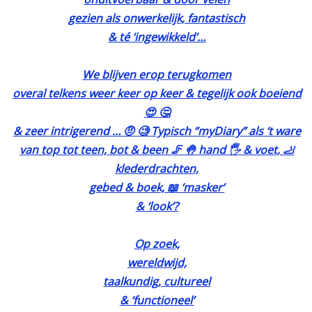
gezien als onwerkelijk, fantastisch
& té ‘ingewikkeld’…
We blijven erop terugkomen
overal telkens weer keer op keer & tegelijk ook boeiend
😍 🤔
& zeer intrigerend … 🤨 🧐 Typisch “myDiary” als ‘t ware
van top tot teen, bot & been 🦵 🤚 hand 🖐️ & voet, 🦶
klederdrachten,
gebed & boek, 📖 ‘masker’
& ‘look’?
Op zoek,
wereldwijd,
taalkundig, cultureel
& ‘functioneel’