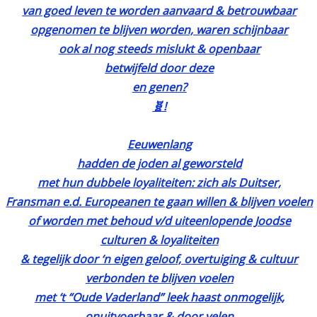
van goed leven te worden aanvaard & betrouwbaar
opgenomen te blijven worden, waren schijnbaar
ook al nog steeds mislukt & openbaar
betwijfeld door deze
en genen?
🧬!
Eeuwenlang
hadden de joden al geworsteld
met hun dubbele loyaliteiten: zich als Duitser,
Fransman e.d. Europeanen te gaan willen & blijven voelen
of worden met behoud v/d uiteenlopende Joodse
culturen & loyaliteiten
& tegelijk door ‘n eigen geloof, overtuiging & cultuur
verbonden te blijven voelen
met ‘t “Oude Vaderland” leek haast onmogelijk,
onuitvoerbaar & door velen