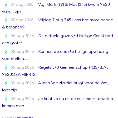
07 aug 2026
Vlg. Mark (1:9) & Mat (3:13) kwam YESJ
O
vanuit zijn
07 aug 2026
Vrijdag 7 aug 7.45 Less hot more peace
O
& balance?!
06 aug 2026
De actuele gave v/d Heilige Geest had
O
een groter
05 aug 2026
Kunnen we ons die heilige opwinding
O
voorstellen…….
05 aug 2026
Regels v/d Gemeenschap {1QS} 3:7-8
O
YESJOEA HIER IS
03 aug 2026
Alleen ‘wie zijn ziel buigt voor de Wet,
O
laat zijn
03 aug 2026
Je kunt zo nu uit de eu’s meer te weten
O
komen over