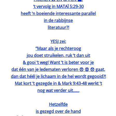
‘t vervolg in MATAÏ 5:29-30
heeft ‘n boeiende interessante parallel
in de rabbijnse
literatuur?!
YESJ zei:
“Maar als je rechteroog
jou doet struikelen, ruk ‘t dan uit
& gooi ‘t weg! Want ‘t is beter voor je
dat één van je ledematen verloren 😠 😡 😞 gaat,
dan dat héél je lichaam in de hel wordt gegooid?!
Mat kort ‘t gezegde in & Mark 9:43-48 werkt ‘t
nog wat verder uit……
Hetzelfde
is gezegd over de hand