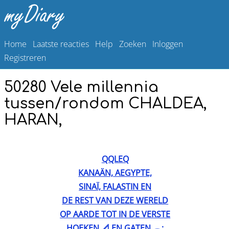
Home
Laatste reacties
Help
Zoeken
Inloggen
Registreren
50280 Vele millennia
tussen/rondom CHALDEA,
HARAN,
QQLEQ
KANAÄN, AEGYPTE,
SINAÏ, FALASTIN EN
DE REST VAN DEZE WERELD
OP AARDE TOT IN DE VERSTE
HOEKEN 📐 EN GATEN 🕳️: