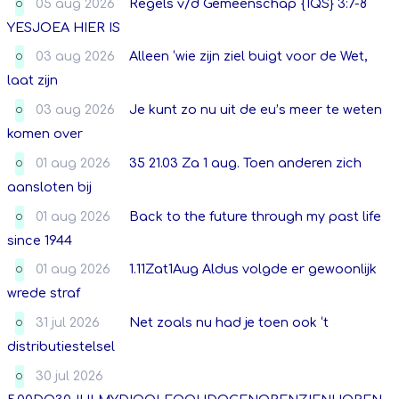
05 aug 2026
Regels v/d Gemeenschap {1QS} 3:7-8
O
YESJOEA HIER IS
03 aug 2026
Alleen ‘wie zijn ziel buigt voor de Wet,
O
laat zijn
03 aug 2026
Je kunt zo nu uit de eu’s meer te weten
O
komen over
01 aug 2026
35 21.03 Za 1 aug. Toen anderen zich
O
aansloten bij
01 aug 2026
Back to the future through my past life
O
since 1944
01 aug 2026
1.11Zat1Aug Aldus volgde er gewoonlijk
O
wrede straf
31 jul 2026
Net zoals nu had je toen ook ‘t
O
distributiestelsel
30 jul 2026
O