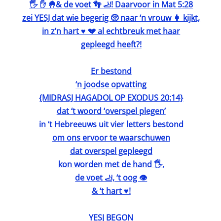
🖐️ ✋ 🤚& de voet 👣 🦶! Daarvoor in Mat 5:28
zei YESJ dat wie begerig 🥺 naar ‘n vrouw 👩 kijkt,
in z’n hart ♥️ 💔 al echtbreuk met haar
gepleegd heeft?!
Er bestond
‘n joodse opvatting
{MIDRASJ HAGADOL OP EXODUS 20:14}
dat ‘t woord ‘overspel plegen’
in ‘t Hebreeuws uit vier letters bestond
om ons ervoor te waarschuwen
dat overspel gepleegd
kon worden met de hand 🖐️,
de voet 🦶, ‘t oog 👁️
& ‘t hart ♥️!
YESJ BEGON