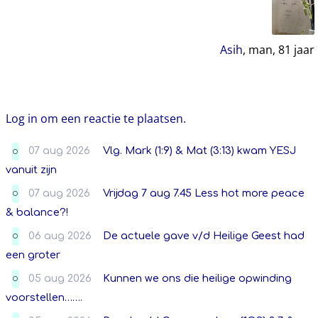
Asih
, man,
81
jaar
Log in om een reactie te plaatsen.
07 aug 2026
Vlg. Mark (1:9) & Mat (3:13) kwam YESJ
O
vanuit zijn
07 aug 2026
Vrijdag 7 aug 7.45 Less hot more peace
O
& balance?!
06 aug 2026
De actuele gave v/d Heilige Geest had
O
een groter
05 aug 2026
Kunnen we ons die heilige opwinding
O
voorstellen…….