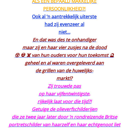
ALS EEN BEPAALD MAKKELIJKE
PERSOONLIJKHEID?!
Ook al ‘n aantrekkelijk uiterste
had zij evenzeer al
niet…
En dat was des te onhandiger
maar zij en haar vier zusjes na de dood
😵 💀 ☠️ van hun ouders voor hun toekomst 🔮
geheel en al waren overgeleverd aan
de grillen van de huwelijks-
markt!?
Zij trouwde pas
op haar vijfentwintigste,
rijkelijk laat voor die tijd?!
Getuige de olieverfschilderijen
die ze twee jaar later door ‘n rondreizende Britse
portretschilder van haarzelf en haar echtgenoot liet