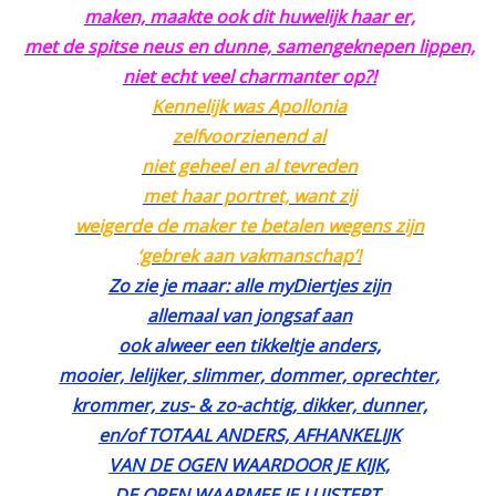
maken, maakte ook dit huwelijk haar er,
met de spitse neus en dunne, samengeknepen lippen,
niet echt veel charmanter op?!
Kennelijk was Apollonia
zelfvoorzienend al
niet geheel en al tevreden
met haar portret, want zij
weigerde de maker te betalen wegens zijn
‘gebrek aan vakmanschap’!
Zo zie je maar: alle myDiertjes zijn
allemaal van jongsaf aan
ook alweer een tikkeltje anders,
mooier, lelijker, slimmer, dommer, oprechter,
krommer, zus- & zo-achtig, dikker, dunner,
en/of TOTAAL ANDERS, AFHANKELIJK
VAN DE OGEN WAARDOOR JE KIJK,
DE OREN WAARMEE JE LUISTERT,