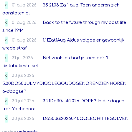
01 aug 2026
35 21.03 Za 1 aug. Toen anderen zich
O
aansloten bij
01 aug 2026
Back to the future through my past life
O
since 1944
01 aug 2026
1.11Zat1Aug Aldus volgde er gewoonlijk
O
wrede straf
31 jul 2026
Net zoals nu had je toen ook ‘t
O
distributiestelsel
30 jul 2026
O
5.00DO30JULMYDIQQLEQOUDOGENORENZIENHOREN
6-daagse?
30 jul 2026
3.21Do30Juli2026 DOPE? In die dagen
O
trok Yochanan:
30 jul 2026
Do30Jul20260.40QQLEQHITTEGOLVEN
O