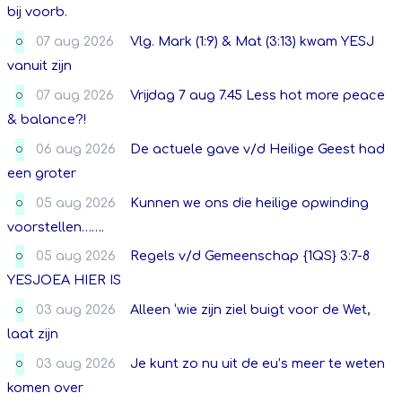
bij voorb.
07 aug 2026
Vlg. Mark (1:9) & Mat (3:13) kwam YESJ
O
vanuit zijn
07 aug 2026
Vrijdag 7 aug 7.45 Less hot more peace
O
& balance?!
06 aug 2026
De actuele gave v/d Heilige Geest had
O
een groter
05 aug 2026
Kunnen we ons die heilige opwinding
O
voorstellen…….
05 aug 2026
Regels v/d Gemeenschap {1QS} 3:7-8
O
YESJOEA HIER IS
03 aug 2026
Alleen ‘wie zijn ziel buigt voor de Wet,
O
laat zijn
03 aug 2026
Je kunt zo nu uit de eu’s meer te weten
O
komen over