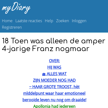
Home
Laatste reacties
Help
Zoeken
Inloggen
Registreren
18 Toen was alleen de amper
4-jarige Franz nogmaar
OVER:
HIJ WAS
🧺 ALLES WAT
ZIJN MOEDER NOG HAD
~ HAAR GROTE TROOST, hèt
mìddelpunt waar haar emotioneel
berooide leven nu nog om draaide!
Apollonia had iedereen