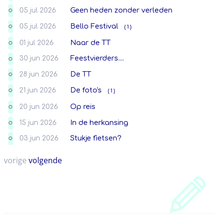
05 jul 2026
Geen heden zonder verleden
O
05 jul 2026
Bello Festival
( 1 )
O
01 jul 2026
Naar de TT
O
30 jun 2026
Feestvierders....
O
28 jun 2026
De TT
O
21 jun 2026
De foto's
( 1 )
O
20 jun 2026
Op reis
O
15 jun 2026
In de herkansing
O
03 jun 2026
Stukje fietsen?
O
vorige
volgende