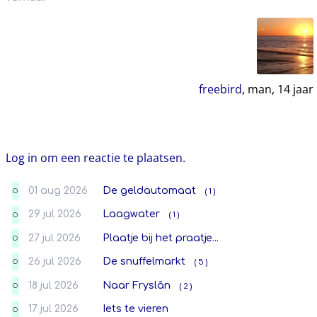
freebird
, man,
14
jaar
Log in om een reactie te plaatsen.
01 aug 2026
De geldautomaat
( 1 )
O
29 jul 2026
Laagwater
( 1 )
O
27 jul 2026
Plaatje bij het praatje...
O
26 jul 2026
De snuffelmarkt
( 5 )
O
18 jul 2026
Naar Fryslân
( 2 )
O
17 jul 2026
Iets te vieren
O