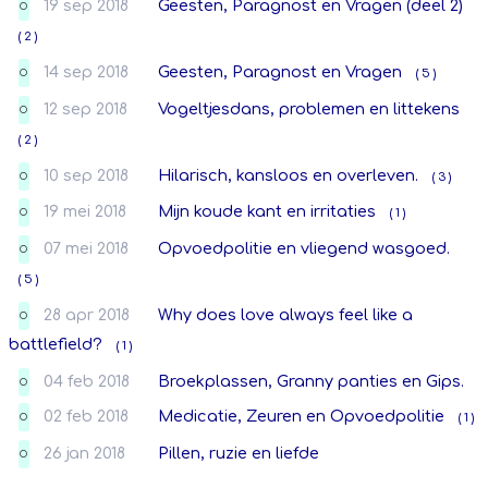
19 sep 2018
Geesten, Paragnost en Vragen (deel 2)
O
( 2 )
14 sep 2018
Geesten, Paragnost en Vragen
( 5 )
O
12 sep 2018
Vogeltjesdans, problemen en littekens
O
( 2 )
10 sep 2018
Hilarisch, kansloos en overleven.
( 3 )
O
19 mei 2018
Mijn koude kant en irritaties
( 1 )
O
07 mei 2018
Opvoedpolitie en vliegend wasgoed.
O
( 5 )
28 apr 2018
Why does love always feel like a
O
battlefield?
( 1 )
04 feb 2018
Broekplassen, Granny panties en Gips.
O
02 feb 2018
Medicatie, Zeuren en Opvoedpolitie
( 1 )
O
26 jan 2018
Pillen, ruzie en liefde
O