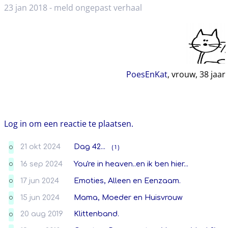
23 jan 2018 -
meld ongepast verhaal
PoesEnKat
, vrouw,
38
jaar
Log in om een reactie te plaatsen.
21 okt 2024
Dag 42...
( 1 )
O
16 sep 2024
You're in heaven..en ik ben hier...
O
17 jun 2024
Emoties, Alleen en Eenzaam.
O
15 jun 2024
Mama, Moeder en Huisvrouw
O
20 aug 2019
Klittenband.
O