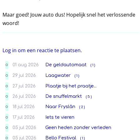
Maar goed! Jouw auto dus! Hopelijk snel het verlossende
woord!
Log in om een reactie te plaatsen.
01 aug 2026
De geldautomaat
( 1 )
O
29 jul 2026
Laagwater
( 1 )
O
27 jul 2026
Plaatje bij het praatje...
O
26 jul 2026
De snuffelmarkt
( 5 )
O
18 jul 2026
Naar Fryslân
( 2 )
O
17 jul 2026
Iets te vieren
O
05 jul 2026
Geen heden zonder verleden
O
05 jul 2026
Bello Festival
( 1 )
O