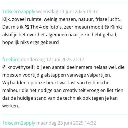
1discern2apply
woensdag 11 juni 2025 19:37
Kijk, zoveel ruimte, weinig mensen, natuur, frisse lucht...
Dat mis ik 🥰 Thx 4 de foto's, zeer meaui (mooi) 😊 Klinkt
alsof je het over het algemeen naar je zin hebt gehad,
hopelijk niks ergs gebeurd
freebird
donderdag 12 juni 2025 21:17
@ knowthyself : bij een aantal deelnemers helaas wel, die
moesten voortijdig afstappen vanwege valpartijen.
Wij hadden op onze beurt wat last van technische
malheur die het nodige aan creativiteit vroeg en liet zien
dat de huidige stand van de techniek ook tegen je kan
werken....
1discern2apply
maandag 23 juni 2025 14:32