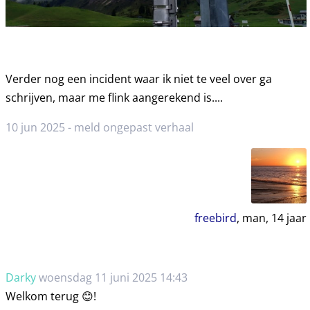
Verder nog een incident waar ik niet te veel over ga
schrijven, maar me flink aangerekend is....
10 jun 2025 -
meld ongepast verhaal
freebird
, man,
14
jaar
Darky
woensdag 11 juni 2025 14:43
Welkom terug 😊!