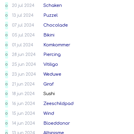
20 jul 2024
Schaken
O
13 jul 2024
Puzzel
O
07 jul 2024
Chocolade
O
05 jul 2024
Bikini
O
01 jul 2024
Komkommer
O
28 jun 2024
Piercing
O
25 jun 2024
Vitiligo
O
23 jun 2024
Weduwe
O
21 jun 2024
Giraf
O
18 jun 2024
Sushi
O
16 jun 2024
Zeeschildpad
O
15 jun 2024
Wind
O
14 jun 2024
Bloeddonor
O
13 jun 2024
Albinisme
O