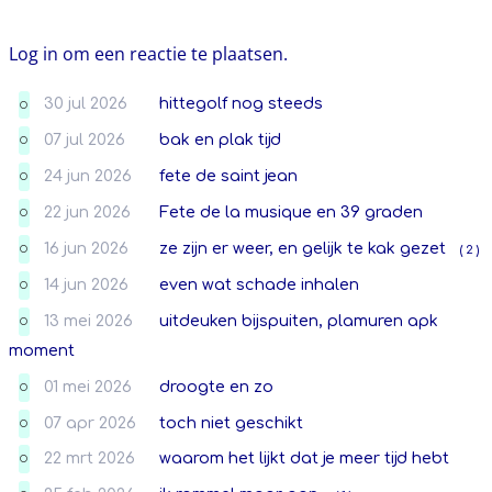
Log in om een reactie te plaatsen.
30 jul 2026
hittegolf nog steeds
O
07 jul 2026
bak en plak tijd
O
24 jun 2026
fete de saint jean
O
22 jun 2026
Fete de la musique en 39 graden
O
16 jun 2026
ze zijn er weer, en gelijk te kak gezet
( 2 )
O
14 jun 2026
even wat schade inhalen
O
13 mei 2026
uitdeuken bijspuiten, plamuren apk
O
moment
01 mei 2026
droogte en zo
O
07 apr 2026
toch niet geschikt
O
22 mrt 2026
waarom het lijkt dat je meer tijd hebt
O