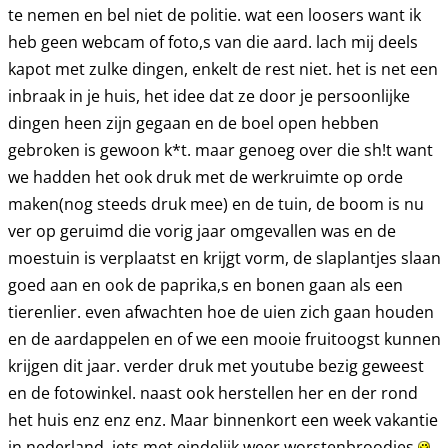
te nemen en bel niet de politie. wat een loosers want ik
heb geen webcam of foto,s van die aard. lach mij deels
kapot met zulke dingen, enkelt de rest niet. het is net een
inbraak in je huis, het idee dat ze door je persoonlijke
dingen heen zijn gegaan en de boel open hebben
gebroken is gewoon k*t. maar genoeg over die sh!t want
we hadden het ook druk met de werkruimte op orde
maken(nog steeds druk mee) en de tuin, de boom is nu
ver op geruimd die vorig jaar omgevallen was en de
moestuin is verplaatst en krijgt vorm, de slaplantjes slaan
goed aan en ook de paprika,s en bonen gaan als een
tierenlier. even afwachten hoe de uien zich gaan houden
en de aardappelen en of we een mooie fruitoogst kunnen
krijgen dit jaar. verder druk met youtube bezig geweest
en de fotowinkel. naast ook herstellen her en der rond
het huis enz enz enz. Maar binnenkort een week vakantie
in nederland. iets met eindelijk weer worstenbroodjes