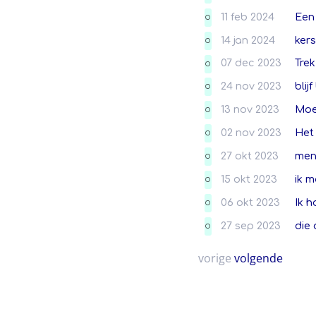
11 feb 2024
Een
O
14 jan 2024
kers
O
07 dec 2023
Trek
O
24 nov 2023
blij
O
13 nov 2023
Moe
O
02 nov 2023
Het 
O
27 okt 2023
mens
O
15 okt 2023
ik m
O
06 okt 2023
Ik h
O
27 sep 2023
die
O
vorige
volgende