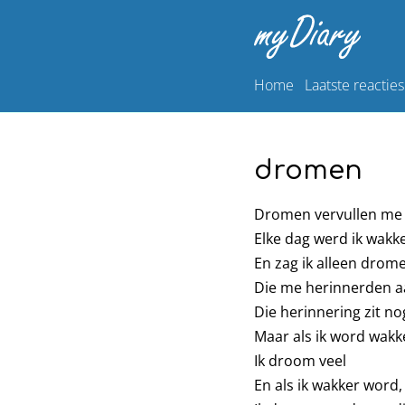
Home
Laatste reacties
dromen
Dromen vervullen me 
Elke dag werd ik wakk
En zag ik alleen drom
Die me herinnerden a
Die herinnering zit no
Maar als ik word wakk
Ik droom veel
En als ik wakker word,