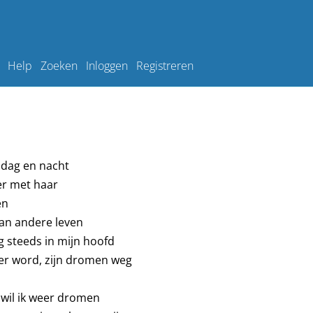
Help
Zoeken
Inloggen
Registreren
dag en nacht
er met haar
en
an andere leven
g steeds in mijn hoofd
er word, zijn dromen weg
 wil ik weer dromen