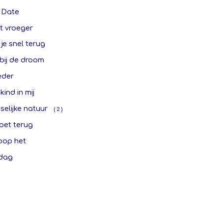
 Date
t vroeger
 je snel terug
f bij de droom
der
kind in mij
elijke natuur
( 2 )
oet terug
oop het
 dag