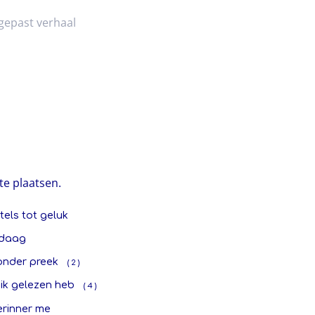
gepast verhaal
te plaatsen.
tels tot geluk
daag
onder preek
( 2 )
ik gelezen heb
( 4 )
erinner me