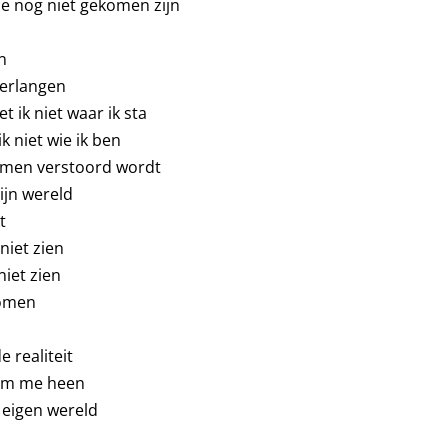
e nog niet gekomen zijn
n
verlangen
t ik niet waar ik sta
k niet wie ik ben
dromen verstoord wordt
mijn wereld
t
niet zien
niet zien
romen
e realiteit
 om me heen
jn eigen wereld