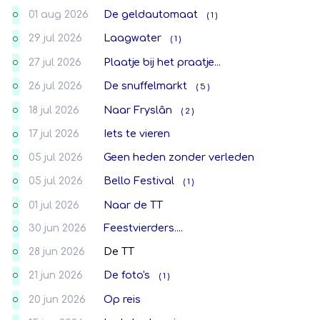
01 aug 2026
De geldautomaat
( 1 )
O
29 jul 2026
Laagwater
( 1 )
O
27 jul 2026
Plaatje bij het praatje...
O
26 jul 2026
De snuffelmarkt
( 5 )
O
18 jul 2026
Naar Fryslân
( 2 )
O
17 jul 2026
Iets te vieren
O
05 jul 2026
Geen heden zonder verleden
O
05 jul 2026
Bello Festival
( 1 )
O
01 jul 2026
Naar de TT
O
30 jun 2026
Feestvierders....
O
28 jun 2026
De TT
O
21 jun 2026
De foto's
( 1 )
O
20 jun 2026
Op reis
O