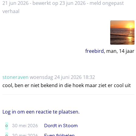
21 jun 2026 - bewerkt op 23 jun 2026 -
meld ongepast
verhaal
freebird
, man,
14
jaar
stoneraven
woensdag 24 juni 2026 18:32
cool, ben er niet bekend in die hoek maar ziet er cool uit
Log in om een reactie te plaatsen.
30 mei 2026
Dordt in Stoom
O
30 mei 2026
Even fröbelen
O