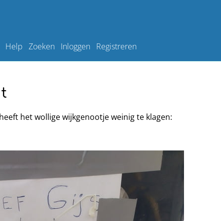
Help
Zoeken
Inloggen
Registreren
t
eeft het wollige wijkgenootje weinig te klagen: