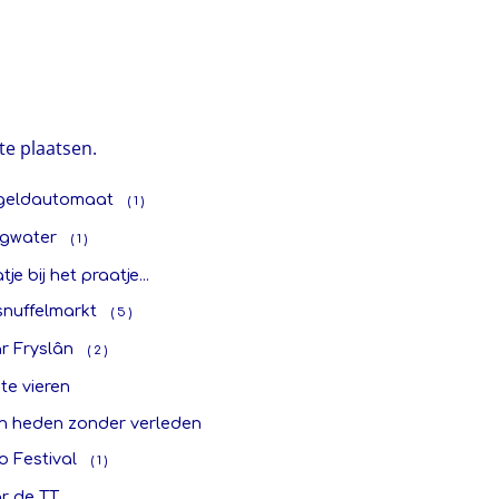
te plaatsen.
geldautomaat
( 1 )
gwater
( 1 )
tje bij het praatje...
snuffelmarkt
( 5 )
r Fryslân
( 2 )
 te vieren
n heden zonder verleden
o Festival
( 1 )
r de TT