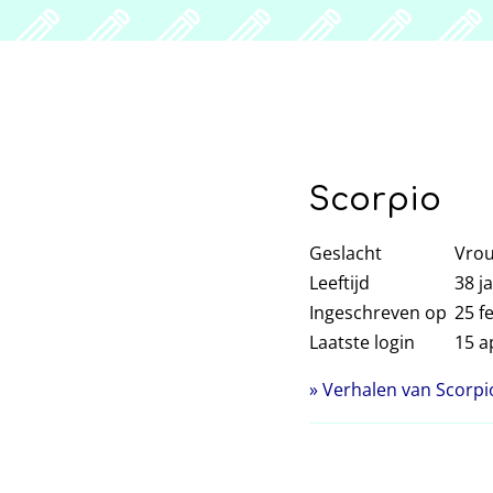
Scorpio
Geslacht
Vro
Leeftijd
38
ja
Ingeschreven op
25 f
Laatste login
15 a
» Verhalen van Scorpi